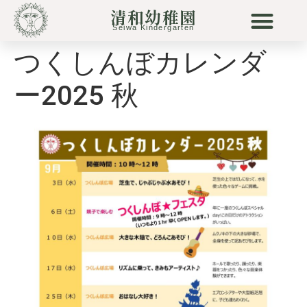
へ
清和幼稚園
ス
Seiwa Kindergarten
キ
つくしんぼカレンダ
ッ
清和幼稚園について
清和の保育
未就園児
リトル清和
プ
ー2025 秋