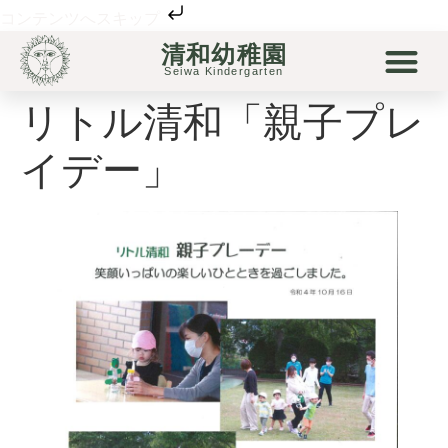
コンテンツへスキップ
清和幼稚園
清和幼稚園について
清和の保育
未就園児
リトル清和
Seiwa Kindergarten
リトル清和「親子プレ
イデー」