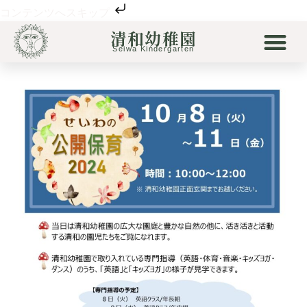
コンテンツへスキップ
清和幼稚園
清和幼稚園について
清和の保育
未就園児
リトル清和
Seiwa Kindergarten