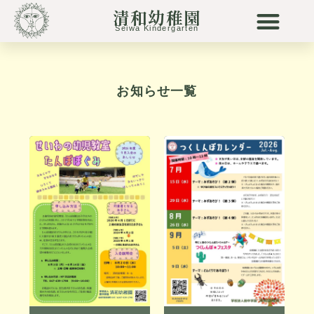
へ
清和幼稚園
ス
Seiwa Kindergarten
キ
ッ
清和幼稚園について
清和の保育
未就園児
リトル清和
プ
お知らせ一覧