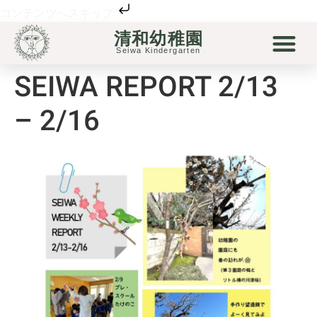
コンテンツへスキップ
清和幼稚園
清和幼稚園について
清和の保育
未就園児
リトル清和
Seiwa Kindergarten
SEIWA REPORT 2/13
– 2/16