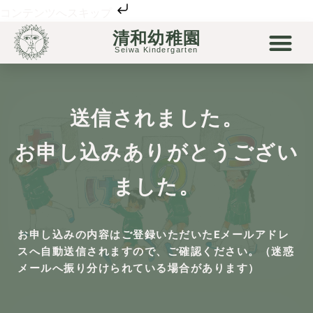
コンテンツへスキップ
清和幼稚園
清和幼稚園について
清和の保育
未就園児
リトル清和
Seiwa Kindergarten
送信されました。
お申し込みありがとうござい
ました。
お申し込みの内容はご登録いただいたEメールアドレ
スへ自動送信されますので、ご確認ください。（迷惑
メールへ振り分けられている場合があります）